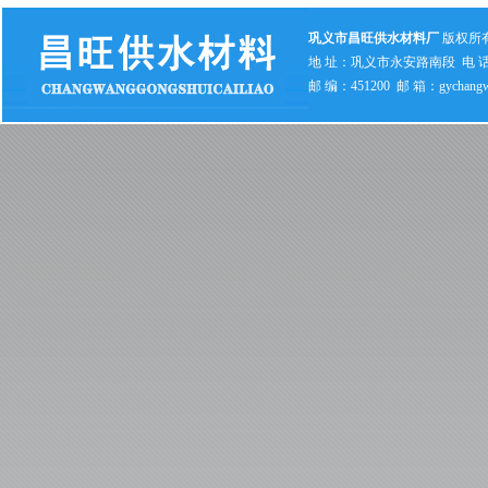
巩义市昌旺供水材料厂
版权所
地 址：巩义市永安路南段 电 话：0371
邮 编：451200 邮 箱：gychangw