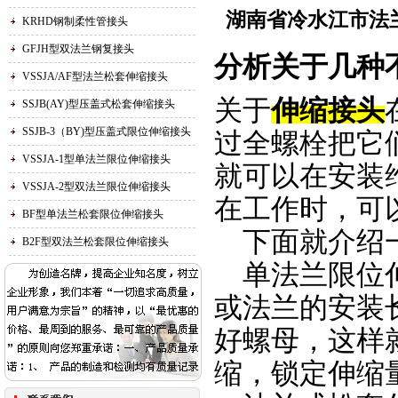
湖南省冷水江市法
KRHD钢制柔性管接头
GFJH型双法兰钢复接头
分析关于几种
VSSJA/AF型法兰松套伸缩接头
关于
伸缩接头
SSJB(AY)型压盖式松套伸缩接头
SSJB-3（BY)型压盖式限位伸缩接头
过全螺栓把它
VSSJA-1型单法兰限位伸缩接头
就可以在安装
VSSJA-2型双法兰限位伸缩接头
在工作时，可
BF型单法兰松套限位伸缩接头
下面就介绍一
B2F型双法兰松套限位伸缩接头
单法兰限位伸
或法兰的安装
好螺母，这样
缩，锁定伸