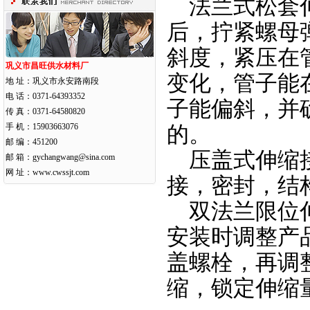
法兰式松套伸
后，拧紧螺母
斜度，紧压在
巩义市昌旺供水材料厂
变化，管子能
地 址：巩义市永安路南段
电 话：0371-64393352
子能偏斜，并
传 真：0371-64580820
手 机：15903663076
的。
邮 编：451200
压盖式伸缩接
邮 箱：gychangwang@sina.com
网 址：
www.cwssjt.com
接，密封，结
双法兰限位伸
安装时调整产
盖螺栓，再调
缩，锁定伸缩