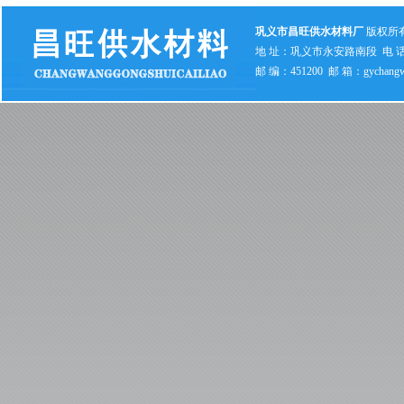
巩义市昌旺供水材料厂
版权所
地 址：巩义市永安路南段 电 话：0371
邮 编：451200 邮 箱：gychangw