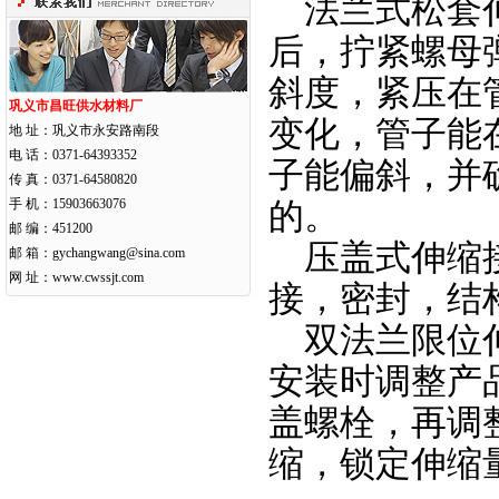
法兰式松套伸
后，拧紧螺母
斜度，紧压在
巩义市昌旺供水材料厂
变化，管子能
地 址：巩义市永安路南段
电 话：0371-64393352
子能偏斜，并
传 真：0371-64580820
手 机：15903663076
的。
邮 编：451200
压盖式伸缩接
邮 箱：gychangwang@sina.com
网 址：
www.cwssjt.com
接，密封，结
双法兰限位伸
安装时调整产
盖螺栓，再调
缩，锁定伸缩