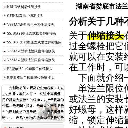
湖南省娄底市法兰
KRHD钢制柔性管接头
GFJH型双法兰钢复接头
分析关于几种
VSSJA/AF型法兰松套伸缩接头
关于
伸缩接头
SSJB(AY)型压盖式松套伸缩接头
SSJB-3（BY)型压盖式限位伸缩接头
过全螺栓把它
VSSJA-1型单法兰限位伸缩接头
就可以在安装
VSSJA-2型双法兰限位伸缩接头
在工作时，可
BF型单法兰松套限位伸缩接头
下面就介绍一
B2F型双法兰松套限位伸缩接头
单法兰限位伸
或法兰的安装
好螺母，这样
缩，锁定伸