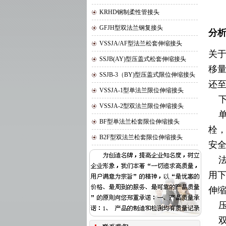
KRHD钢制柔性管接头
GFJH型双法兰钢复接头
分
VSSJA/AF型法兰松套伸缩接头
关
SSJB(AY)型压盖式松套伸缩接头
移
SSJB-3（BY)型压盖式限位伸缩接头
还
VSSJA-1型单法兰限位伸缩接头
下
VSSJA-2型双法兰限位伸缩接头
单
BF型单法兰松套限位伸缩接头
栓
B2F型双法兰松套限位伸缩接头
安
法
用
伸
压
双