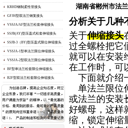
湖南省郴州市法兰
KRHD钢制柔性管接头
GFJH型双法兰钢复接头
分析关于几种
VSSJA/AF型法兰松套伸缩接头
关于
伸缩接头
SSJB(AY)型压盖式松套伸缩接头
SSJB-3（BY)型压盖式限位伸缩接头
过全螺栓把它
VSSJA-1型单法兰限位伸缩接头
就可以在安装
VSSJA-2型双法兰限位伸缩接头
在工作时，可
BF型单法兰松套限位伸缩接头
下面就介绍一
B2F型双法兰松套限位伸缩接头
单法兰限位伸
或法兰的安装
好螺母，这样
缩，锁定伸