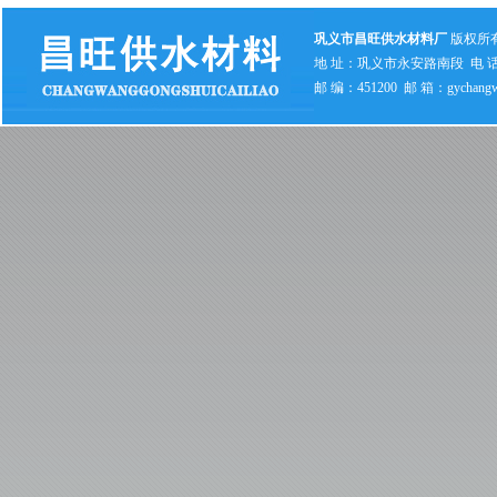
巩义市昌旺供水材料厂
版权所
地 址：巩义市永安路南段 电 话：0371
邮 编：451200 邮 箱：gychangw