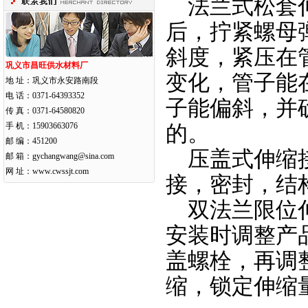
法兰式松套伸
后，拧紧螺母
斜度，紧压在
巩义市昌旺供水材料厂
变化，管子能
地 址：巩义市永安路南段
电 话：0371-64393352
子能偏斜，并
传 真：0371-64580820
手 机：15903663076
的。
邮 编：451200
压盖式伸缩接
邮 箱：gychangwang@sina.com
网 址：
www.cwssjt.com
接，密封，结
双法兰限位伸
安装时调整产
盖螺栓，再调
缩，锁定伸缩